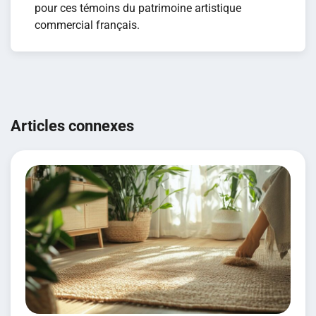
pour ces témoins du patrimoine artistique
commercial français.
Navigation
de
Articles connexes
l’article